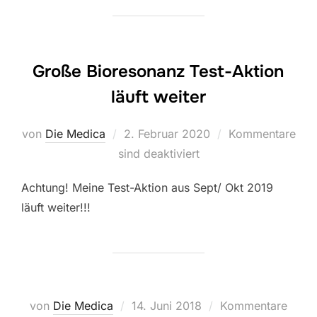
Große Bioresonanz Test-Aktion
läuft weiter
Veröffentlicht
von
Die Medica
2. Februar 2020
Kommentare
am
sind deaktiviert
Achtung! Meine Test-Aktion aus Sept/ Okt 2019
läuft weiter!!!
Veröffentlicht
von
Die Medica
14. Juni 2018
Kommentare