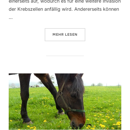
einerseits auf, wodurch es für eine weitere Invasion
der Krebszellen anfällig wird. Andererseits können
…
ÜBER „WAS HAT KREBS MIT STÄR
MEHR
LESEN